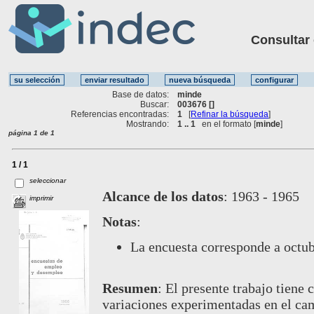
Consultar ot
Base de datos:
minde
Buscar:
003676 []
Referencias encontradas:
1
[
Refinar la búsqueda
]
Mostrando:
1 .. 1
en el formato [
minde
]
página 1 de 1
1 / 1
seleccionar
Alcance de los datos
:
1963 - 1965
imprimir
Notas
:
La encuesta corresponde a octub
Resumen
:
El presente trabajo tiene 
variaciones experimentadas en el ca