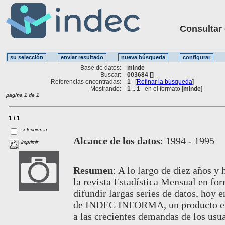
Consultar ot
Base de datos:
minde
Buscar:
003684 []
Referencias encontradas:
1
[
Refinar la búsqueda
]
Mostrando:
1 .. 1
en el formato [
minde
]
página 1 de 1
1 / 1
seleccionar
Alcance de los datos
:
1994 - 1995
imprimir
Resumen
:
A lo largo de diez años y
la revista Estadística Mensual en fo
difundir largas series de datos, hoy 
de INDEC INFORMA, un producto enr
a las crecientes demandas de los usua