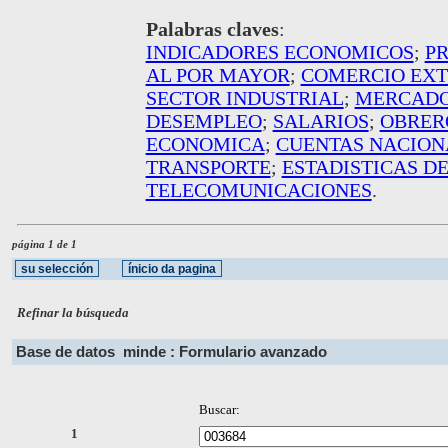
Palabras claves
:
INDICADORES ECONOMICOS
;
P
AL POR MAYOR
;
COMERCIO EXT
SECTOR INDUSTRIAL
;
MERCADO
DESEMPLEO
;
SALARIOS
;
OBRER
ECONOMICA
;
CUENTAS NACION
TRANSPORTE
;
ESTADISTICAS D
TELECOMUNICACIONES
.
página 1 de 1
Refinar la búsqueda
Base de datos
minde : Formulario avanzado
Buscar:
1