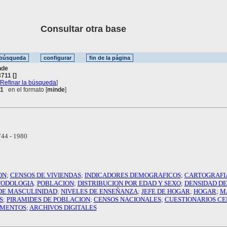
Consultar otra base
nde
711 []
[
Refinar la búsqueda
]
 1
en el formato [
minde
]
44 - 1980
ON
;
CENSOS DE VIVIENDAS
;
INDICADORES DEMOGRAFICOS
;
CARTOGRAFI
ODOLOGIA
.
POBLACION
;
DISTRIBUCION POR EDAD Y SEXO
;
DENSIDAD DE
DE MASCULINIDAD
;
NIVELES DE ENSEÑANZA
;
JEFE DE HOGAR
;
HOGAR
;
M
S
;
PIRAMIDES DE POBLACION
;
CENSOS NACIONALES
;
CUESTIONARIOS CE
AMENTOS
;
ARCHIVOS DIGITALES