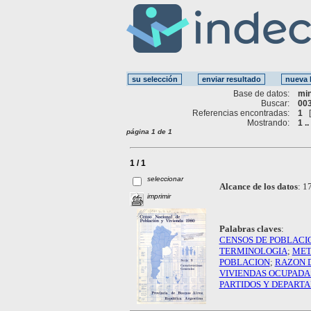
Base de datos:
mi
Buscar:
003
Referencias encontradas:
1
Mostrando:
1 ..
página 1 de 1
1 / 1
seleccionar
Alcance de los datos
:
17
imprimir
Palabras claves
:
CENSOS DE POBLACI
TERMINOLOGIA
;
MET
POBLACION
;
RAZON 
VIVIENDAS OCUPADA
PARTIDOS Y DEPART