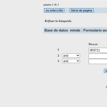
página 1 de 1
Refinar la búsqueda
Base de datos
minde : Formulario a
Buscar:
1
2
3