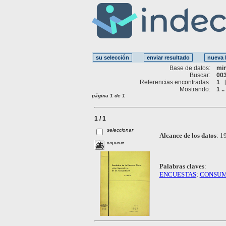
Base de datos:
mi
Buscar:
003
Referencias encontradas:
1
Mostrando:
1 ..
página 1 de 1
1 / 1
seleccionar
Alcance de los datos
:
19
imprimir
Palabras claves
:
ENCUESTAS
;
CONSUM