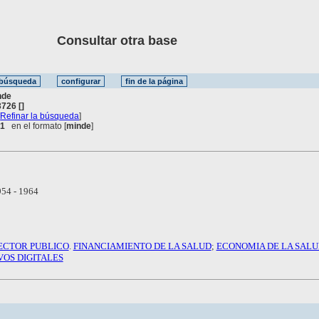
Consultar otra base
nde
726 []
[
Refinar la búsqueda
]
 1
en el formato [
minde
]
54 - 1964
ECTOR PUBLICO
.
FINANCIAMIENTO DE LA SALUD
;
ECONOMIA DE LA SALU
OS DIGITALES