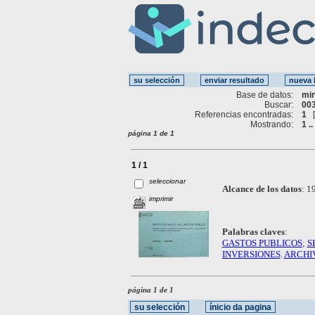
Base de datos:
mi
Buscar:
003
Referencias encontradas:
1
Mostrando:
1 ..
página 1 de 1
1 / 1
seleccionar
Alcance de los datos
:
19
imprimir
Palabras claves
:
GASTOS PUBLICOS
;
S
INVERSIONES
.
ARCHIV
página 1 de 1