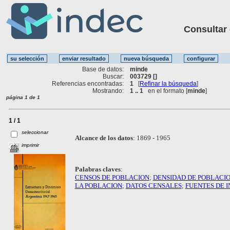
Consultar ot
Base de datos:
minde
Buscar:
003729 []
Referencias encontradas:
1
[
Refinar la búsqueda
]
Mostrando:
1 .. 1
en el formato [
minde
]
página 1 de 1
1 / 1
seleccionar
Alcance de los datos
:
1869 - 1965
imprimir
Palabras claves
:
CENSOS DE POBLACION
;
DENSIDAD DE POBLACI
LA POBLACION
;
DATOS CENSALES
;
FUENTES DE 