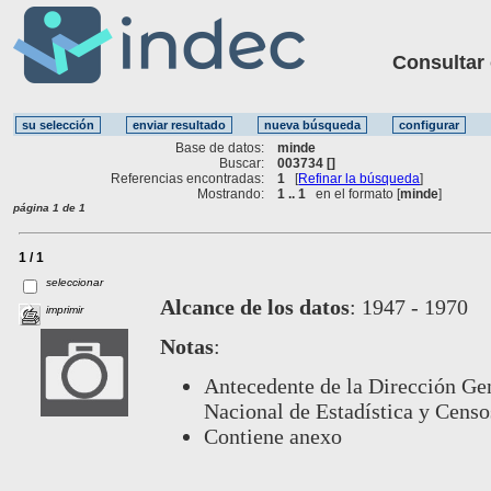
Consultar ot
Base de datos:
minde
Buscar:
003734 []
Referencias encontradas:
1
[
Refinar la búsqueda
]
Mostrando:
1 .. 1
en el formato [
minde
]
página 1 de 1
1 / 1
seleccionar
Alcance de los datos
:
1947 - 1970
imprimir
Notas
:
Antecedente de la Dirección Gene
Nacional de Estadística y Censo
Contiene anexo