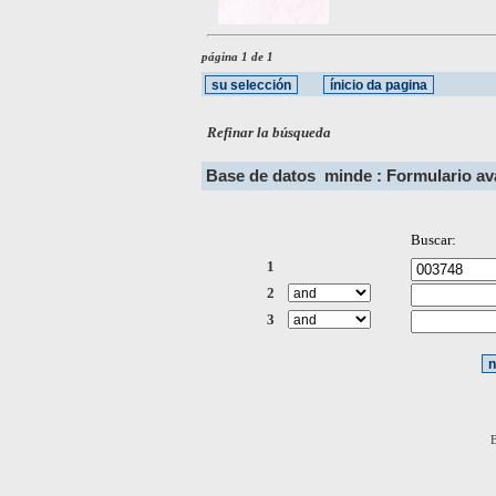
página 1 de 1
Refinar la búsqueda
Base de datos
minde : Formulario a
Buscar:
1
2
3