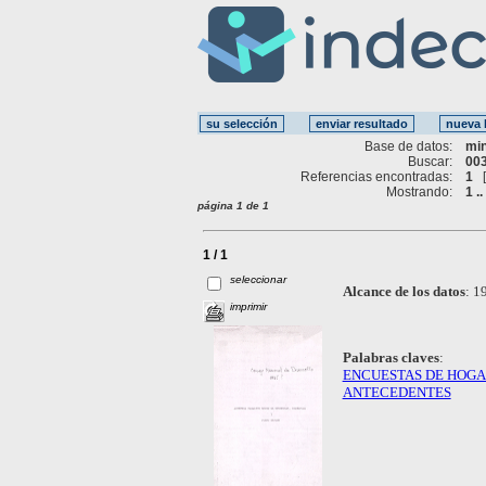
Base de datos:
mi
Buscar:
003
Referencias encontradas:
1
Mostrando:
1 ..
página 1 de 1
1 / 1
seleccionar
Alcance de los datos
:
19
imprimir
Palabras claves
:
ENCUESTAS DE HOG
ANTECEDENTES