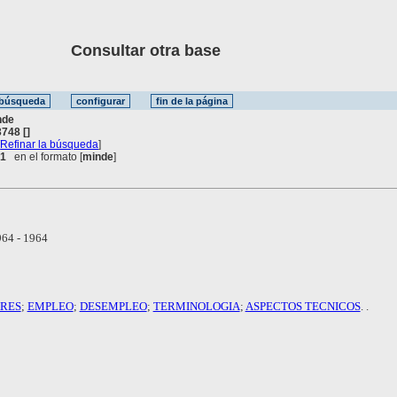
Consultar otra base
nde
748 []
[
Refinar la búsqueda
]
 1
en el formato [
minde
]
64 - 1964
ARES
;
EMPLEO
;
DESEMPLEO
;
TERMINOLOGIA
;
ASPECTOS TECNICOS
. .