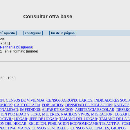
Consultar otra base
nde
751 []
[
Refinar la búsqueda
]
 1
en el formato [
minde
]
60 - 1960
ON
;
CENSOS DE VIVIENDA
;
CENSOS AGROPECUARIOS
;
INDICADORES SOCI
OMICOS
;
CARTOGRAFIA
.
POBLACION
;
DENSIDAD DE POBLACION
;
NATIVOS
ONALIDAD
;
IMPEDIDOS
;
ALFABETIZACION
;
ASISTENCIA ESCOLAR
;
DESER
ION POR EDAD Y SEXO
;
MUJERES
;
NACIDOS VIVOS
;
MIGRACION
;
LUGAR 
 CIVIL
;
HOGAR
;
JEFE DE HOGAR
;
TAMAÑO DEL HOGAR
;
TAMAÑO DE LA F
ON DEL HOGAR
;
RELIGION
;
POBLACION ECONOMICAMENTE ACTIVA
;
POB
NACTIVA
;
MAPAS
.
CENSOS GENERALES
;
CENSOS NACIONALES
;
GRUPOS