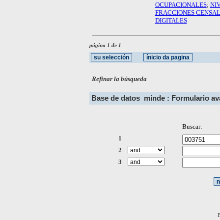
OCUPACIONALES
;
NI
FRACCIONES CENSA
DIGITALES
página 1 de 1
Refinar la búsqueda
Base de datos
minde : Formulario a
Buscar:
1
2
3