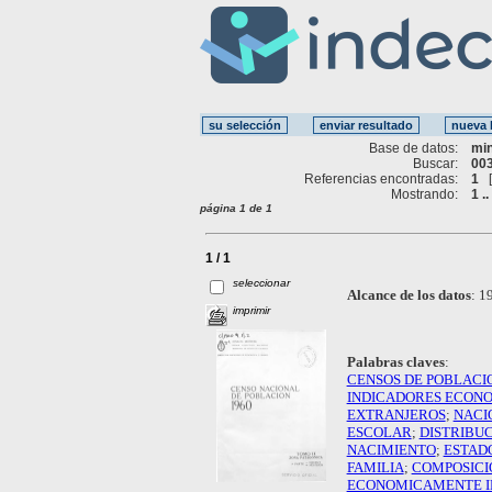
Base de datos:
mi
Buscar:
003
Referencias encontradas:
1
Mostrando:
1 ..
página 1 de 1
1 / 1
seleccionar
Alcance de los datos
:
19
imprimir
Palabras claves
:
CENSOS DE POBLACI
INDICADORES ECON
EXTRANJEROS
;
NACI
ESCOLAR
;
DISTRIBUC
NACIMIENTO
;
ESTADO
FAMILIA
;
COMPOSICI
ECONOMICAMENTE I