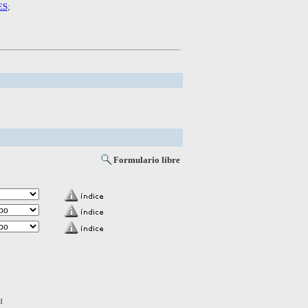
ES
;
Formulario libre
d