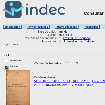
Consultar ot
Base de datos:
minde
Buscar:
003765 []
Referencias encontradas:
1
[
Refinar la búsqueda
]
Mostrando:
1 .. 1
en el formato [
minde
]
página 1 de 1
1 / 1
seleccionar
Alcance de los datos
:
1937 - 1969
imprimir
Palabras claves
:
SECTOR AGROPECUARIO
;
PROGRAMAS
;
LEGISLA
RURAL
.
REGIONES
;
ARCHIVOS DIGITALES