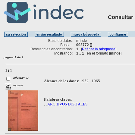
Consultar ot
Base de datos:
minde
Buscar:
003772 []
Referencias encontradas:
1
[
Refinar la búsqueda
]
Mostrando:
1 .. 1
en el formato [
minde
]
página 1 de 1
1 / 1
seleccionar
Alcance de los datos
:
1952 - 1965
imprimir
Palabras claves
:
. .
ARCHIVOS DIGITALES