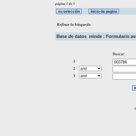
página 1 de 1
Refinar la búsqueda
Base de datos
minde : Formulario a
Buscar:
1
2
3