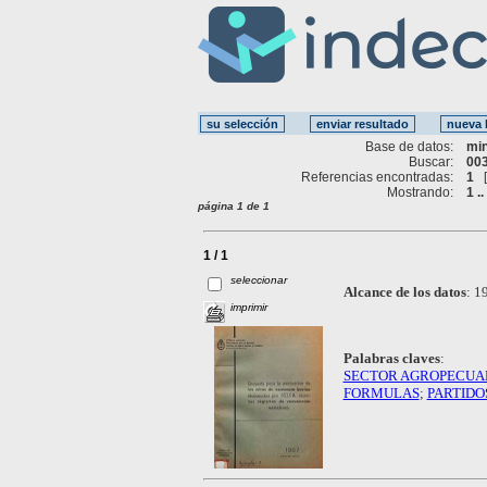
Base de datos:
mi
Buscar:
003
Referencias encontradas:
1
Mostrando:
1 ..
página 1 de 1
1 / 1
seleccionar
Alcance de los datos
:
19
imprimir
Palabras claves
:
SECTOR AGROPECUA
FORMULAS
;
PARTIDO