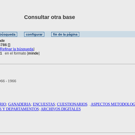
Consultar otra base
nde
786 []
[
Refinar la búsqueda
]
 1
en el formato [
minde
]
66 - 1966
RIO
;
GANADERIA
;
ENCUESTAS
;
CUESTIONARIOS
. .
ASPECTOS METODOLOG
S Y DEPARTAMENTOS
;
ARCHIVOS DIGITALES