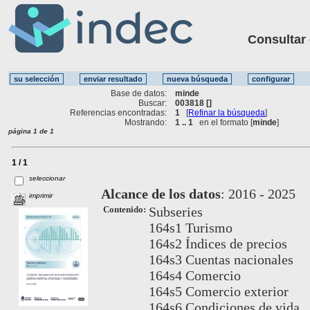
Consultar ot
Base de datos:
minde
Buscar:
003818 []
Referencias encontradas:
1
[
Refinar la búsqueda
]
Mostrando:
1 .. 1
en el formato [
minde
]
página 1 de 1
1 / 1
seleccionar
Alcance de los datos
:
2016 - 2025
imprimir
Contenido:
Subseries
164s1 Turismo
164s2 Índices de precios
164s3 Cuentas nacionales
164s4 Comercio
164s5 Comercio exterior
164s6 Condiciones de vida