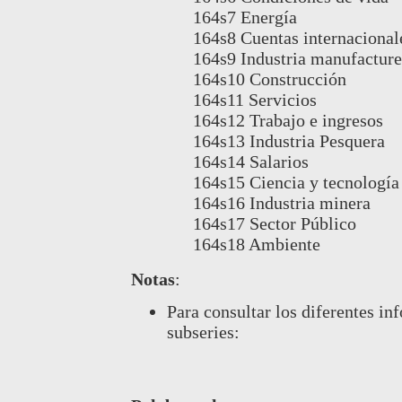
164s7 Energía
164s8 Cuentas internacional
164s9 Industria manufacture
164s10 Construcción
164s11 Servicios
164s12 Trabajo e ingresos
164s13 Industria Pesquera
164s14 Salarios
164s15 Ciencia y tecnología
164s16 Industria minera
164s17 Sector Público
164s18 Ambiente
Notas
:
Para consultar los diferentes in
subseries: