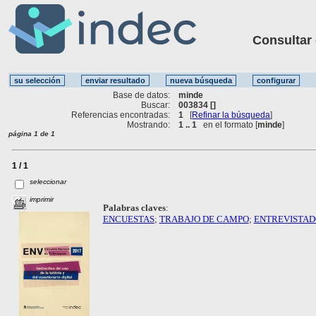
Consultar ot
Base de datos:
minde
Buscar:
003834 []
Referencias encontradas:
1
[
Refinar la búsqueda
]
Mostrando:
1 .. 1
en el formato [
minde
]
página 1 de 1
1 / 1
seleccionar
imprimir
Palabras claves
:
ENCUESTAS
;
TRABAJO DE CAMPO
;
ENTREVISTAD