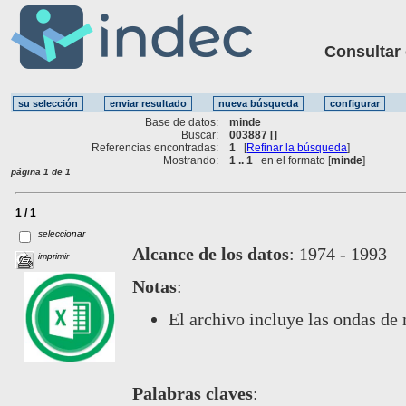
Consultar ot
Base de datos:
minde
Buscar:
003887 []
Referencias encontradas:
1
[
Refinar la búsqueda
]
Mostrando:
1 .. 1
en el formato [
minde
]
página 1 de 1
1 / 1
seleccionar
Alcance de los datos
:
1974 - 1993
imprimir
Notas
:
El archivo incluye las ondas de
Palabras claves
: