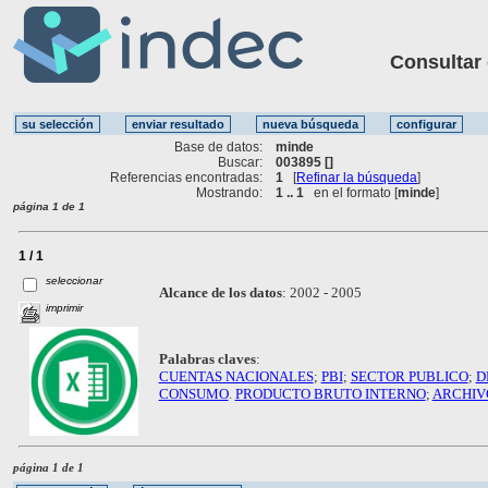
Consultar ot
Base de datos:
minde
Buscar:
003895 []
Referencias encontradas:
1
[
Refinar la búsqueda
]
Mostrando:
1 .. 1
en el formato [
minde
]
página 1 de 1
1 / 1
seleccionar
Alcance de los datos
:
2002 - 2005
imprimir
Palabras claves
:
CUENTAS NACIONALES
;
PBI
;
SECTOR PUBLICO
;
D
CONSUMO
.
PRODUCTO BRUTO INTERNO
;
ARCHIV
página 1 de 1