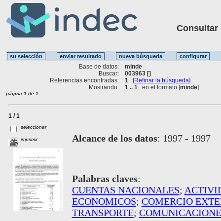
Consultar ot
Base de datos:
minde
Buscar:
003963 []
Referencias encontradas:
1
[
Refinar la búsqueda
]
Mostrando:
1 .. 1
en el formato [
minde
]
página 1 de 1
1 / 1
seleccionar
Alcance de los datos
:
1997 - 1997
imprimir
Palabras claves
:
CUENTAS NACIONALES
;
ACTIVI
ECONOMICOS
;
COMERCIO EXTE
TRANSPORTE
;
COMUNICACIONE