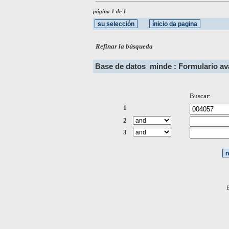
página 1 de 1
Refinar la búsqueda
Base de datos
minde : Formulario a
Buscar:
1
2
3