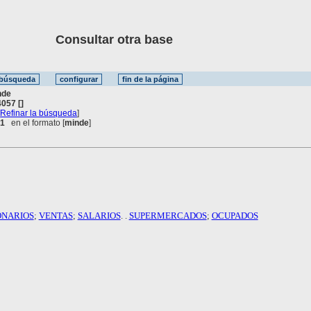
Consultar otra base
nde
057 []
[
Refinar la búsqueda
]
 1
en el formato [
minde
]
ONARIOS
;
VENTAS
;
SALARIOS
. .
SUPERMERCADOS
;
OCUPADOS