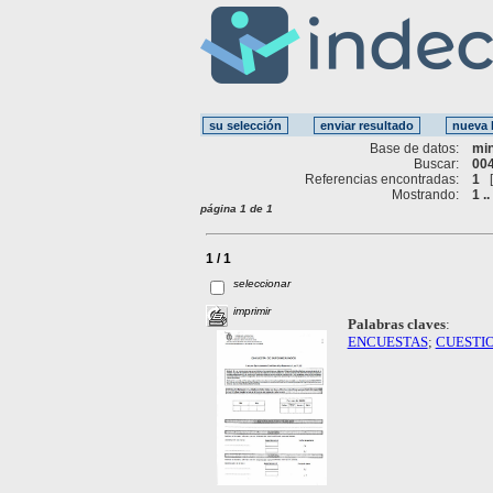
Base de datos:
mi
Buscar:
004
Referencias encontradas:
1
Mostrando:
1 ..
página 1 de 1
1 / 1
seleccionar
imprimir
Palabras claves
:
ENCUESTAS
;
CUESTI