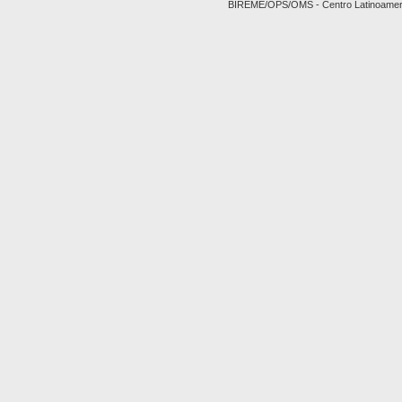
BIREME/OPS/OMS - Centro Latinoamerica