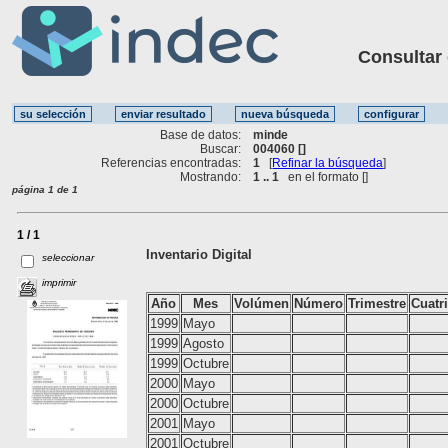
Consultar ot
Base de datos:
minde
Buscar:
004060 []
Referencias encontradas:
1
[
Refinar la búsqueda
]
Mostrando:
1 .. 1
en el formato [
]
página 1 de 1
1 / 1
Inventario Digital
seleccionar
imprimir
Año
Mes
Volúmen
Número
Trimestre
Cuatr
1999
Mayo
1999
Agosto
1999
Octubre
2000
Mayo
2000
Octubre
2001
Mayo
2001
Octubre