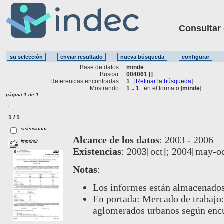
Consultar ot
Base de datos:
minde
Buscar:
004061 []
Referencias encontradas:
1
[
Refinar la búsqueda
]
Mostrando:
1 .. 1
en el formato [
minde
]
página 1 de 1
1 / 1
seleccionar
Alcance de los datos
:
2003 - 2006
imprimir
Existencias
:
2003[oct]; 2004[may-oc
Notas
:
Los informes están almacenados
En portada: Mercado de trabajo:
aglomerados urbanos según encu