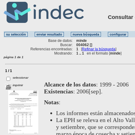
Consultar ot
Base de datos:
minde
Buscar:
004062 []
Referencias encontradas:
1
[
Refinar la búsqueda
]
Mostrando:
1 .. 1
en el formato [
minde
]
página 1 de 1
1 / 1
seleccionar
Alcance de los datos
:
1999 - 2006
imprimir
Existencias
:
2006[sep].
Notas
:
Los informes están almacenados
La EPH se releva en el Alto Val
y setiembre, que se corresponden
marzo época de cosecha y setiem