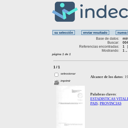
Base de datos:
mi
Buscar:
004
Referencias encontradas:
1
Mostrando:
1 ..
página 1 de 1
1 / 1
seleccionar
Alcance de los datos
:
19
imprimir
Palabras claves
:
ESTADISTICAS VITAL
PAIS
;
PROVINCIAS