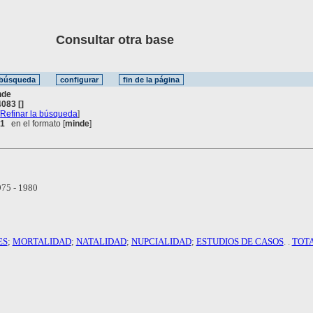
Consultar otra base
nde
083 []
[
Refinar la búsqueda
]
 1
en el formato [
minde
]
75 - 1980
ES
;
MORTALIDAD
;
NATALIDAD
;
NUPCIALIDAD
;
ESTUDIOS DE CASOS
. .
TOT