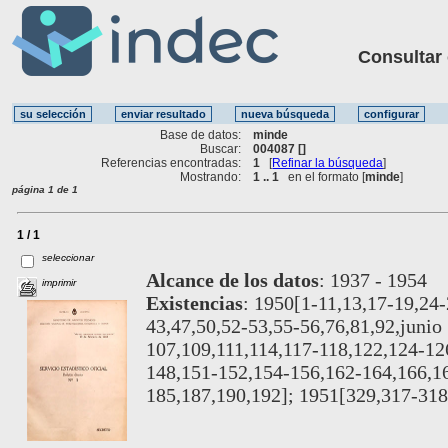
Consultar ot
Base de datos:
minde
Buscar:
004087 []
Referencias encontradas:
1
[
Refinar la búsqueda
]
Mostrando:
1 .. 1
en el formato [
minde
]
página 1 de 1
1 / 1
seleccionar
Alcance de los datos
:
1937 - 1954
imprimir
Existencias
:
1950[1-11,13,17-19,24-
43,47,50,52-53,55-56,76,81,92,junio
107,109,111,114,117-118,122,124-12
148,151-152,154-156,162-164,166,1
185,187,190,192]; 1951[329,317-318