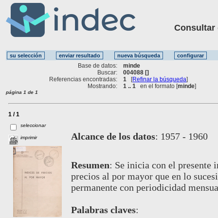
Consultar ot
Base de datos:
minde
Buscar:
004088 []
Referencias encontradas:
1
[
Refinar la búsqueda
]
Mostrando:
1 .. 1
en el formato [
minde
]
página 1 de 1
1 / 1
seleccionar
Alcance de los datos
:
1957 - 1960
imprimir
Resumen
:
Se inicia con el presente 
precios al por mayor que en lo suces
permanente con periodicidad mensual
Palabras claves
: