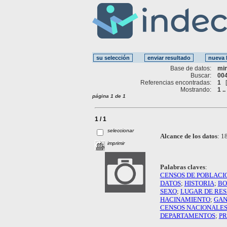
Base de datos:
mi
Buscar:
004
Referencias encontradas:
1
Mostrando:
1 ..
página 1 de 1
1 / 1
seleccionar
Alcance de los datos
:
18
imprimir
Palabras claves
:
CENSOS DE POBLACI
DATOS
;
HISTORIA
;
BO
SEXO
;
LUGAR DE RES
HACINAMIENTO
;
GAN
CENSOS NACIONALE
DEPARTAMENTOS
;
PR