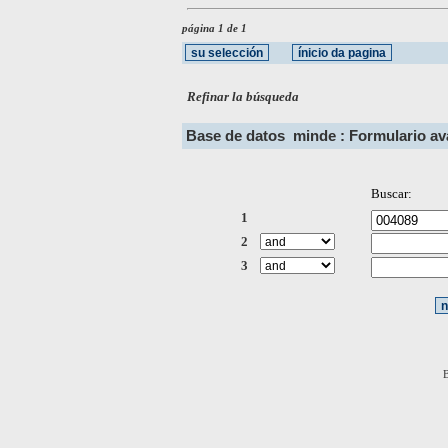
página 1 de 1
Refinar la búsqueda
Base de datos
minde : Formulario a
Buscar:
1
2
3