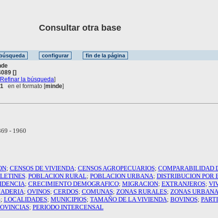
Consultar otra base
nde
089 []
[
Refinar la búsqueda
]
 1
en el formato [
minde
]
69 - 1960
ON
;
CENSOS DE VIVIENDA
;
CENSOS AGROPECUARIOS
;
COMPARABILIDAD 
LETINES
.
POBLACION RURAL
;
POBLACION URBANA
;
DISTRIBUCION POR 
IDENCIA
;
CRECIMIENTO DEMOGRAFICO
;
MIGRACION
;
EXTRANJEROS
;
VI
ADERIA
;
OVINOS
;
CERDOS
;
COMUNAS
;
ZONAS RURALES
;
ZONAS URBANA
S
;
LOCALIDADES
;
MUNICIPIOS
;
TAMAÑO DE LA VIVIENDA
;
BOVINOS
;
PART
OVINCIAS
;
PERIODO INTERCENSAL