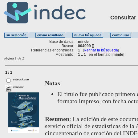
Consultar ot
Base de datos:
minde
Buscar:
004099 []
Referencias encontradas:
1
[
Refinar la búsqueda
]
Mostrando:
1 .. 1
en el formato [
minde
]
página 1 de 1
1 / 1
seleccionar
Notas
:
imprimir
El título fue publicado primero 
formato impreso, con fecha oct
Resumen
:
La edición de este docume
servicio oficial de estadísticas de la
cincuentenario de creación del INDE