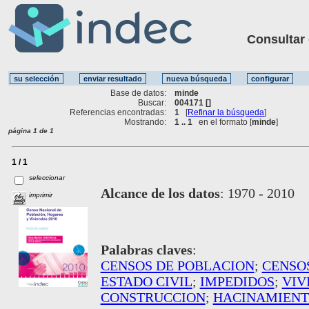
Consultar ot
Base de datos:
minde
Buscar:
004171 []
Referencias encontradas:
1
[
Refinar la búsqueda
]
Mostrando:
1 .. 1
en el formato [
minde
]
página 1 de 1
1 / 1
seleccionar
Alcance de los datos
:
1970 - 2010
imprimir
Palabras claves
:
CENSOS DE POBLACION
;
CENSO
ESTADO CIVIL
;
IMPEDIDOS
;
VIV
CONSTRUCCION
;
HACINAMIEN