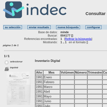
Consultar ot
Base de datos:
minde
Buscar:
004177 []
Referencias encontradas:
1
[
Refinar la búsqueda
]
Mostrando:
1 .. 1
en el formato [
]
página 1 de 1
1 / 1
Inventario Digital
seleccionar
imprimir
Año
Mes
Volúmen
Número
Trimestre
Cu
1991
Enero
1991
Febrero
1991
Marzo
1991
Abril
1991
Mayo
1991
Junio
1991
Julio