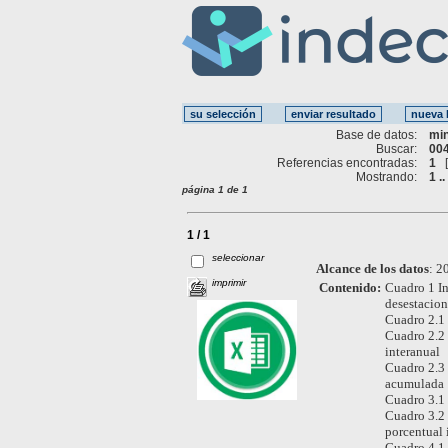
Base de datos:
mi
Buscar:
004
Referencias encontradas:
1
Mostrando:
1 ..
página 1 de 1
1 / 1
seleccionar
Alcance de los datos
:
20
imprimir
Contenido:
Cuadro 1 In
desestacion
Cuadro 2.1 
Cuadro 2.2 
interanual
Cuadro 2.3 
acumulada
Cuadro 3.1 
Cuadro 3.2 
porcentual 
Cuadro 4.1 