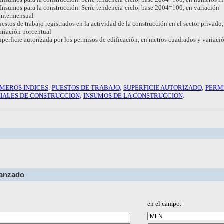
Insumos para la construcción. Serie tendencia-ciclo, base 2004=100, en variación
intermensual
estos de trabajo registrados en la actividad de la construcción en el sector privado,
ariación porcentual
perficie autorizada por los permisos de edificación, en metros cuadrados y variaci
MEROS INDICES
;
PUESTOS DE TRABAJO
;
SUPERFICIE AUTORIZADO
;
PERM
IALES DE CONSTRUCCION
;
INSUMOS DE LA CONSTRUCCION
.
vanzado
en el campo: