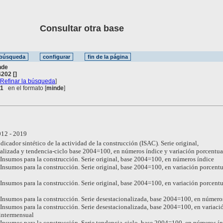
Consultar otra base
nde
202 []
[
Refinar la búsqueda
]
 1
en el formato [
minde
]
12 - 2019
dicador sintético de la actividad de la construcción (ISAC). Serie original,
alizada y tendencia-ciclo base 2004=100, en números índice y variación porcentua
Insumos para la construcción. Serie original, base 2004=100, en números índice
Insumos para la construcción. Serie original, base 2004=100, en variación porcentu
Insumos para la construcción. Serie original, base 2004=100, en variación porcentu
Insumos para la construcción. Serie desestacionalizada, base 2004=100, en número
Insumos para la construcción. Serie desestacionalizada, base 2004=100, en variaci
intermensual
Insumos para la construcción. Serie tendencia-ciclo, base 2004=100, en números í