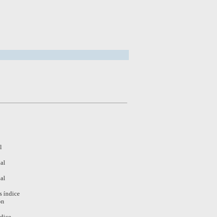
l
al
al
s índice
ón
ndice