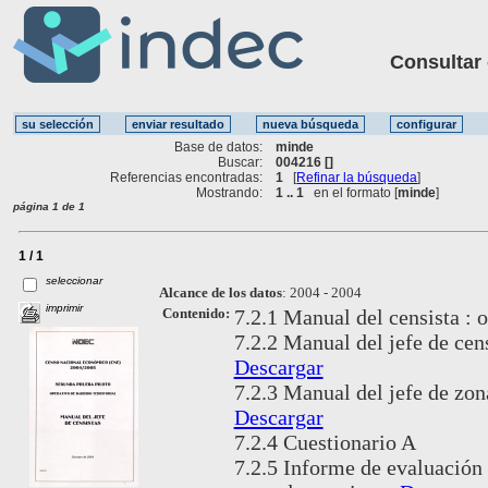
Consultar ot
Base de datos:
minde
Buscar:
004216 []
Referencias encontradas:
1
[
Refinar la búsqueda
]
Mostrando:
1 .. 1
en el formato [
minde
]
página 1 de 1
1 / 1
seleccionar
Alcance de los datos
:
2004 - 2004
imprimir
Contenido:
7.2.1 Manual del censista : o
7.2.2 Manual del jefe de cens
Descargar
7.2.3 Manual del jefe de zona
Descargar
7.2.4 Cuestionario A
7.2.5 Informe de evaluación 