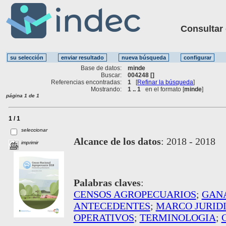
Consultar ot
Base de datos:
minde
Buscar:
004248 []
Referencias encontradas:
1
[
Refinar la búsqueda
]
Mostrando:
1 .. 1
en el formato [
minde
]
página 1 de 1
1 / 1
seleccionar
Alcance de los datos
:
2018 - 2018
imprimir
Palabras claves
:
CENSOS AGROPECUARIOS
;
GAN
ANTECEDENTES
;
MARCO JURID
OPERATIVOS
;
TERMINOLOGIA
;