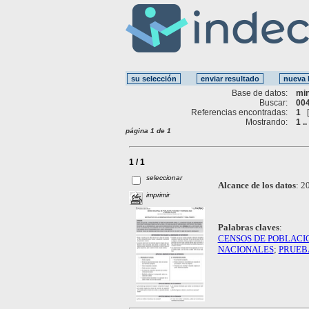
Base de datos:
mi
Buscar:
004
Referencias encontradas:
1
Mostrando:
1 ..
página 1 de 1
1 / 1
seleccionar
Alcance de los datos
:
20
imprimir
Palabras claves
:
CENSOS DE POBLACI
NACIONALES
;
PRUEB