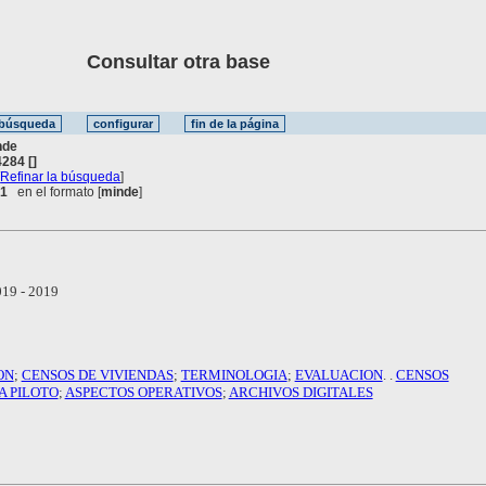
Consultar otra base
nde
284 []
[
Refinar la búsqueda
]
 1
en el formato [
minde
]
19 - 2019
ON
;
CENSOS DE VIVIENDAS
;
TERMINOLOGIA
;
EVALUACION
. .
CENSOS
A PILOTO
;
ASPECTOS OPERATIVOS
;
ARCHIVOS DIGITALES