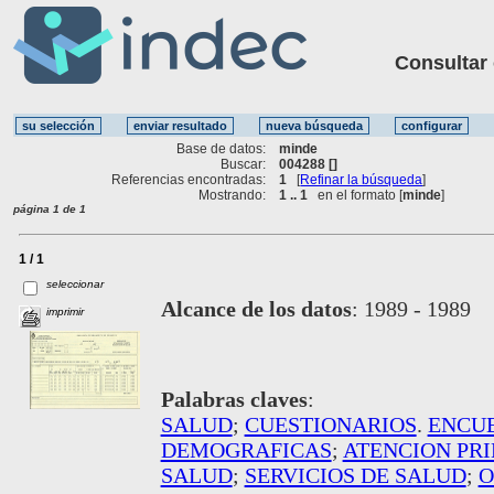
Consultar ot
Base de datos:
minde
Buscar:
004288 []
Referencias encontradas:
1
[
Refinar la búsqueda
]
Mostrando:
1 .. 1
en el formato [
minde
]
página 1 de 1
1 / 1
seleccionar
Alcance de los datos
:
1989 - 1989
imprimir
Palabras claves
:
SALUD
;
CUESTIONARIOS
.
ENCUE
DEMOGRAFICAS
;
ATENCION PRI
SALUD
;
SERVICIOS DE SALUD
;
O