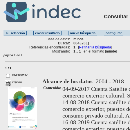
Consultar ot
Base de datos:
minde
Buscar:
004320 []
Referencias encontradas:
1
[
Refinar la búsqueda
]
Mostrando:
1 .. 1
en el formato [
minde
]
página 1 de 1
1 / 1
seleccionar
Alcance de los datos
:
2004 - 2018
imprimir
Contenido:
04-09-2017 Cuenta Satélite 
comercio exterior cultural. 
14-08-2018 Cuenta satélite d
comercio exterior, puestos d
consumo privado cultural. 
16-08-2019 Cuenta satélite d
comercio exterior, puestos d