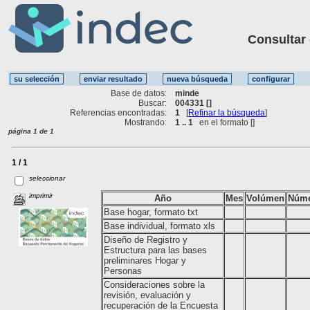
Consultar ot
Base de datos:
minde
Buscar:
004331 []
Referencias encontradas:
1
[
Refinar la búsqueda
]
Mostrando:
1 .. 1
en el formato [
]
página 1 de 1
1 / 1
seleccionar
imprimir
Año
Mes
Volúmen
Núm
Base hogar, formato txt
Base individual, formato xls
Diseño de Registro y
Estructura para las bases
preliminares Hogar y
Personas
Consideraciones sobre la
revisión, evaluación y
recuperación de la Encuesta