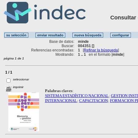
Consultar ot
Base de datos:
minde
Buscar:
004351 []
Referencias encontradas:
1
[
Refinar la búsqueda
]
Mostrando:
1 .. 1
en el formato [
minde
]
página 1 de 1
1 / 1
seleccionar
imprimir
Palabras claves
:
SISTEMA ESTADÍSTICO NACIONAL
;
GESTION INST
INTERNACIONAL
;
CAPACITACION
;
FORMACION P