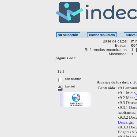
Base de datos:
mi
Buscar:
004
Referencias encontradas:
1
Mostrando:
1 ..
página 1 de 1
1 / 1
seleccionar
Alcance de los datos
:
20
imprimir
Contenido:
x9 Lanzami
x9.1 Inicio
x9.2 Mapa
x9.3 Desca
x9.3.1 Docu
habitantes,
x9.3.2 Docu
Descargar
x9.3.3 Docu
Hogares y 
x9.4 Indica