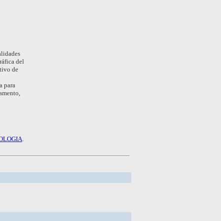
alidades
áfica del
tivo de
a para
tamento,
OLOGIA
.