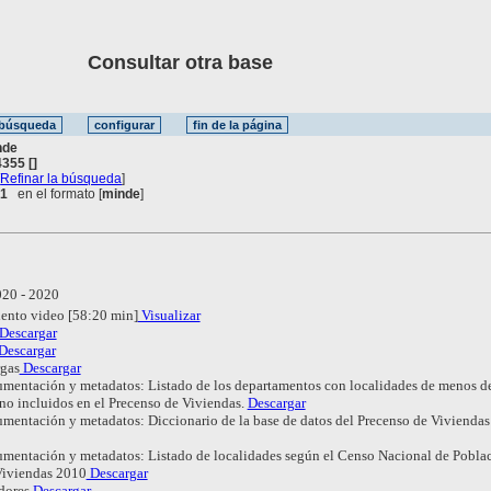
Consultar otra base
nde
355 []
[
Refinar la búsqueda
]
 1
en el formato [
minde
]
20 - 2020
ento video [58:20 min]
Visualizar
Descargar
Descargar
rgas
Descargar
mentación y metadatos: Listado de los departamentos con localidades de menos d
 no incluidos en el Precenso de Viviendas.
Descargar
mentación y metadatos: Diccionario de la base de datos del Precenso de Viviendas
mentación y metadatos: Listado de localidades según el Censo Nacional de Poblac
Viviendas 2010
Descargar
dores
Descargar