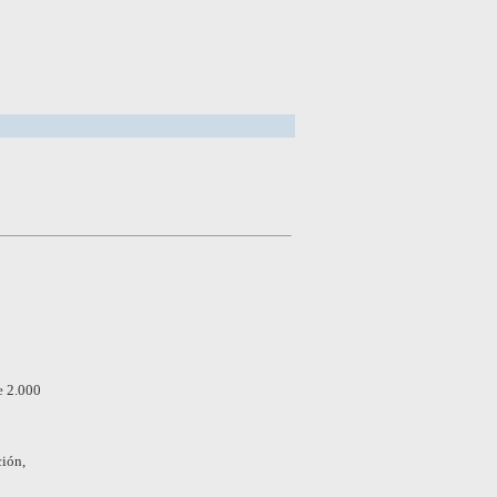
e 2.000
ión,