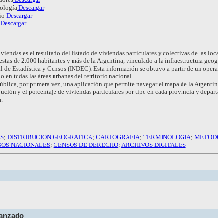
ología
Descargar
io
Descargar
Descargar
viendas es el resultado del listado de viviendas particulares y colectivas de las loc
tas de 2.000 habitantes y más de la Argentina, vinculado a la infraestructura geogr
al de Estadística y Censos (INDEC). Esta información se obtuvo a partir de un opera
en todas las áreas urbanas del territorio nacional.
blica, por primera vez, una aplicación que permite navegar el mapa de la Argentin
bución y el porcentaje de viviendas particulares por tipo en cada provincia y depar
.
AS
;
DISTRIBUCION GEOGRAFICA
;
CARTOGRAFIA
;
TERMINOLOGIA
;
METOD
SOS NACIONALES
;
CENSOS DE DERECHO
;
ARCHIVOS DIGITALES
vanzado