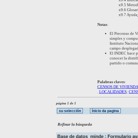
x9.5 Metod
x9.6 Glosar
x9.7 Ayuda
Notas
:
El Precenso de Vi
simples y compues
Instituto Nacion
campo desplegado 
El INDEC hace pú
conocer la distri
partido o comuna
Palabras claves
:
CENSOS DE VIVIEND
.
LOCALIDADES
;
CEN
página 1 de 1
Refinar la búsqueda
Base de datos
minde : Formulario a