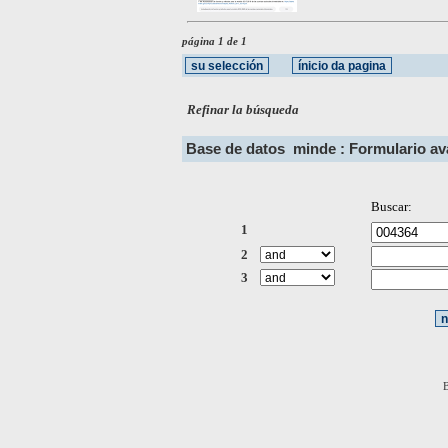
página 1 de 1
Refinar la búsqueda
Base de datos
minde : Formulario a
Buscar:
1
2
3