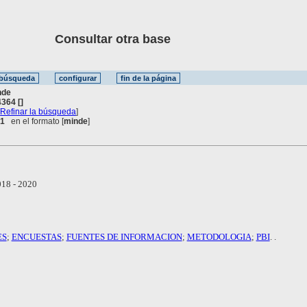
Consultar otra base
nde
364 []
[
Refinar la búsqueda
]
 1
en el formato [
minde
]
18 - 2020
ES
;
ENCUESTAS
;
FUENTES DE INFORMACION
;
METODOLOGIA
;
PBI
. .