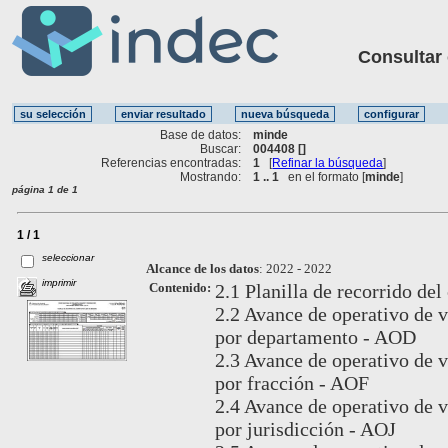
Consultar ot
Base de datos:
minde
Buscar:
004408 []
Referencias encontradas:
1
[
Refinar la búsqueda
]
Mostrando:
1 .. 1
en el formato [
minde
]
página 1 de 1
1 / 1
seleccionar
Alcance de los datos
:
2022 - 2022
imprimir
Contenido:
2.1 Planilla de recorrido del
2.2 Avance de operativo de v
por departamento - AOD
2.3 Avance de operativo de v
por fracción - AOF
2.4 Avance de operativo de v
por jurisdicción - AOJ