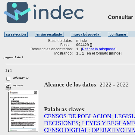
Consultar ot
Base de datos:
minde
Buscar:
004429 []
Referencias encontradas:
1
[
Refinar la búsqueda
]
Mostrando:
1 .. 1
en el formato [
minde
]
página 1 de 1
1 / 1
seleccionar
Alcance de los datos
:
2022 - 2022
imprimir
Palabras claves
:
CENSOS DE POBLACION
;
LEGIS
DECISIONES
;
LEYES Y REGLAM
CENSO DIGITAL
;
OPERATIVO B