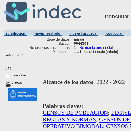
Consultar ot
Base de datos:
minde
Buscar:
004430 []
Referencias encontradas:
1
[
Refinar la búsqueda
]
Mostrando:
1 .. 1
en el formato [
minde
]
página 1 de 1
1 / 1
seleccionar
Alcance de los datos
:
2022 - 2022
imprimir
Palabras claves
:
CENSOS DE POBLACION
;
LEGIS
REGLAS Y NORMAS
;
CENSOS DE
OPERATIVO BIMODAL
;
CENSOS 