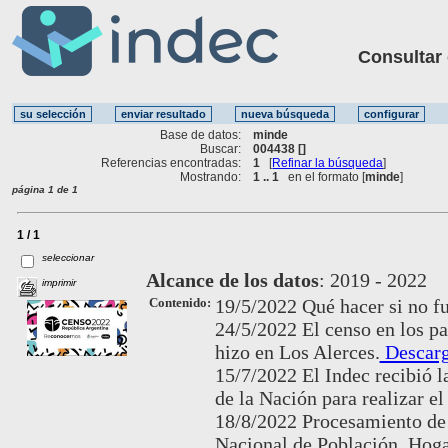
Consultar ot
Base de datos:
minde
Buscar:
004438 []
Referencias encontradas:
1
[
Refinar la búsqueda
]
Mostrando:
1 .. 1
en el formato [
minde
]
página 1 de 1
1 / 1
seleccionar
Alcance de los datos
:
2019 - 2022
imprimir
Contenido:
19/5/2022 Qué hacer si no fu
24/5/2022 El censo en los p
hizo en Los Alerces.
Descarg
15/7/2022 El Indec recibió l
de la Nación para realizar el
18/8/2022 Procesamiento de 
Nacional de Población, Hog