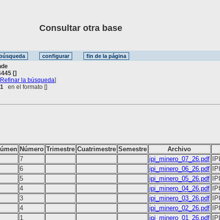
Consultar otra base
nde
445 []
[
Refinar la búsqueda
]
 1
en el formato [
]
lúmen
Número
Trimestre
Cuatrimestre
Semestre
Archivo
7
ipi_minero_07_26.pdf
IP
6
ipi_minero_06_26.pdf
IP
5
ipi_minero_05_26.pdf
IP
4
ipi_minero_04_26.pdf
IP
3
ipi_minero_03_26.pdf
IP
4
ipi_minero_02_26.pdf
IP
1
ipi_minero_01_26.pdf
IP