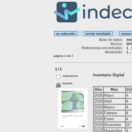
Base de datos:
mi
Buscar:
004
Referencias encontradas:
1
Mostrando:
1 ..
página 1 de 1
1 / 1
Inventario Digital
seleccionar
imprimir
Año
Mes
Vo
2026
Mayo
4
2026
Abril
4
2026
Marzo
4
2026
Febrero
4
2026
Enero
4
2025
Diciembre
10
2025
Noviembre
4