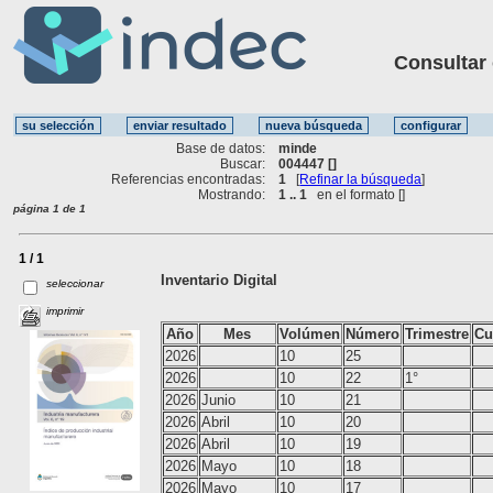
Consultar ot
Base de datos:
minde
Buscar:
004447 []
Referencias encontradas:
1
[
Refinar la búsqueda
]
Mostrando:
1 .. 1
en el formato [
]
página 1 de 1
1 / 1
Inventario Digital
seleccionar
imprimir
Año
Mes
Volúmen
Número
Trimestre
Cu
2026
10
25
2026
10
22
1°
2026
Junio
10
21
2026
Abril
10
20
2026
Abril
10
19
2026
Mayo
10
18
2026
Mayo
10
17