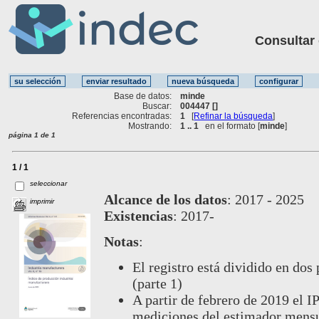
Consultar ot
Base de datos:
minde
Buscar:
004447 []
Referencias encontradas:
1
[
Refinar la búsqueda
]
Mostrando:
1 .. 1
en el formato [
minde
]
página 1 de 1
1 / 1
seleccionar
Alcance de los datos
:
2017 - 2025
imprimir
Existencias
:
2017-
Notas
:
El registro está dividido en dos 
(parte 1)
A partir de febrero de 2019 el 
mediciones del estimador mensu