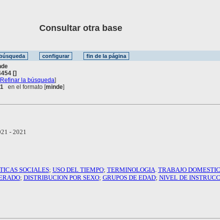
Consultar otra base
nde
454 []
[
Refinar la búsqueda
]
 1
en el formato [
minde
]
21 - 2021
TICAS SOCIALES
;
USO DEL TIEMPO
;
TERMINOLOGIA
.
TRABAJO DOMESTI
ERADO
;
DISTRIBUCION POR SEXO
;
GRUPOS DE EDAD
;
NIVEL DE INSTRUC