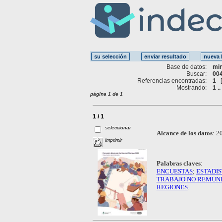
Base de datos:
mi
Buscar:
004
Referencias encontradas:
1
Mostrando:
1 ..
página 1 de 1
1 / 1
seleccionar
Alcance de los datos
:
20
imprimir
Palabras claves
:
ENCUESTAS
;
ESTADIS
TRABAJO NO REMUN
REGIONES
.