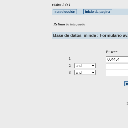
página 1 de 1
Refinar la búsqueda
Base de datos
minde : Formulario a
Buscar:
1
2
3