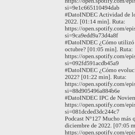
https://open.spotify.com
si=9e1c665110494dab
#DatoINDEC Actividad de los
2022. [01:14 min]. Ruta:
https://open.spotify.com
si=9ca9edd9a73d4a8f
#DatoINDEC ¿Cómo utilizó la
octubre? [01:05 min]. Ruta:
https://open.spotify.com
si=092fd591acdb45a9
#DatoINDEC ¿Cómo evolucion
2022? [01:22 min]. Ruta:
https://open.spotify.com
si=88d905496a884b6e
#DatoINDEC IPC de Noviemb
https://open.spotify.com/
si=081dcded3dc244c7
Podcast N°127 Mucho más qu
diciembre de 2022. [07:05 m
https://open.spotify.com/