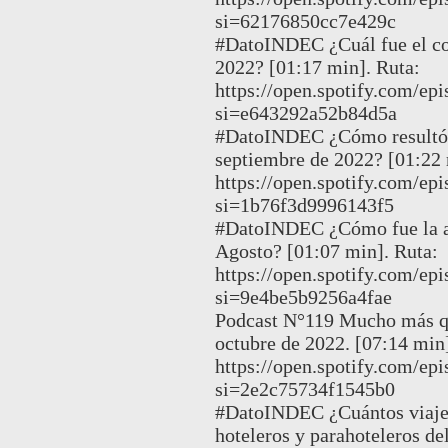
si=62176850cc7e429c
#DatoINDEC ¿Cuál fue el cos
2022? [01:17 min]. Ruta:
https://open.spotify.co
si=e643292a52b84d5a
#DatoINDEC ¿Cómo resultó e
septiembre de 2022? [01:22 
https://open.spotify.com
si=1b76f3d9996143f5
#DatoINDEC ¿Cómo fue la ac
Agosto? [01:07 min]. Ruta:
https://open.spotify.com
si=9e4be5b9256a4fae
Podcast N°119 Mucho más qu
octubre de 2022. [07:14 min]
https://open.spotify.co
si=2e2c75734f1545b0
#DatoINDEC ¿Cuántos viajer
hoteleros y parahoteleros de