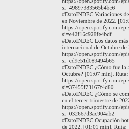
https://open.spotify.com/
si=49897383565b4bc6
#DatoINDEC Variaciones de 
en Noviembre de 2022. [01:0
https://open.spotify.com
si=e42f16c928fe4bdf
#DatoINDEC Los datos más r
internacional de Octubre de 
https://open.spotify.com/
si=cd9e51d089494b65
#DatoINDEC ¿Cómo fue la ac
Octubre? [01:07 min]. Ruta:
https://open.spotify.com
si=37455f73167f4d80
#DatoINDEC ¿Cómo se compo
en el tercer trimestre de 20
https://open.spotify.com
si=032667d3ac904ab2
#DatoINDEC Ocupación hotel
de 2022. [01:01 min]. Ruta: