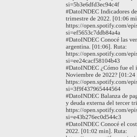
si=5b3e6dfd3ec94c4f
#DatoINDEC Indicadores del 
trimestre de 2022. [01:06 mi
https://open.spotify.com/
si=ef5653c7ddb84a4a
#DatoINDEC Conocé las venta
argentina. [01:06]. Ruta:
https://open.spotify.com/
si=ee24cacf58104b43
#DatoINDEC ¿Cómo fue el in
Noviembre de 2022? [01:24 
https://open.spotify.com
si=3f9f437965444564
#DatoINDEC Balanza de pagos
y deuda externa del tercer t
https://open.spotify.com/
si=e43b276ec0d544c3
#DatoINDEC Conocé el costo
2022. [01:02 min]. Ruta: