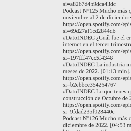
si=a8267d4b9dca43dc
Podcast N°125 Mucho más q
noviembre al 2 de diciembre
https://open.spotify.com/
si=69d27af1cd2844db
#DatoINDEC ¿Cuál fue el cre
internet en el tercer trimest
https://open.spotify.com
si=197fff47cc5f4348
#DatoINDEC La industria ma
meses de 2022. [01:13 min].
https://open.spotify.com/
si=b2ebbce354264767
#DatoINDEC Lo que tenes que
construcción de Octubre de 
https://open.spotify.com/
si=9fdad235f028440c
Podcast N°126 Mucho más qu
diciembre de 2022. [04:53 m