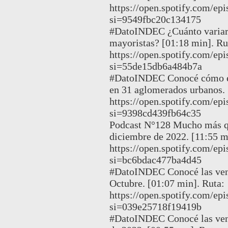
https://open.spotify.com/e
si=9549fbc20c134175
#DatoINDEC ¿Cuánto variaro
mayoristas? [01:18 min]. Ru
https://open.spotify.com
si=55de15db6a484b7a
#DatoINDEC Conocé cómo evo
en 31 aglomerados urbanos. 
https://open.spotify.com/
si=9398cd439fb64c35
Podcast N°128 Mucho más qu
diciembre de 2022. [11:55 m
https://open.spotify.com/
si=bc6bdac477ba4d45
#DatoINDEC Conocé las vent
Octubre. [01:07 min]. Ruta:
https://open.spotify.com/
si=039e25718f19419b
#DatoINDEC Conocé las ven