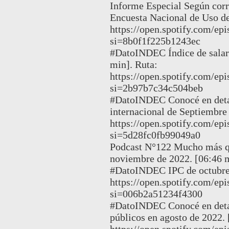
Informe Especial Según corre
Encuesta Nacional de Uso de
https://open.spotify.com
si=8b0f1f225b1243ec
#DatoINDEC Índice de salar
min]. Ruta:
https://open.spotify.com/
si=2b97b7c34c504beb
#DatoINDEC Conocé en detall
internacional de Septiembre
https://open.spotify.com
si=5d28fc0fb99049a0
Podcast N°122 Mucho más qu
noviembre de 2022. [06:46 
#DatoINDEC IPC de octubre 
https://open.spotify.com
si=006b2a51234f4300
#DatoINDEC Conocé en detall
públicos en agosto de 2022. 
https://open.spotify.com