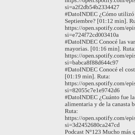
si=a2f2db54b2334427
#DatoINDEC ¿Cómo utilizó la
Septiembre? [01:12 min]. Ru
https://open.spotify.com/e
si=e724f72cd003410a
#DatoINDEC Conocé las vari
mayorias. [01:16 min]. Ruta
https://open.spotify.com/
si=babca8f88d644c97
#DatoINDEC Conocé el costo
[01:19 min]. Ruta:
https://open.spotify.com/
si=82055c7e1e9742d6
#DatoINDEC ¿Cuánto fue la v
alimentaria y de la canasta 
Ruta:
https://open.spotify.com/
si=3d2452680ca247cd
Podcast N°123 Mucho más qu