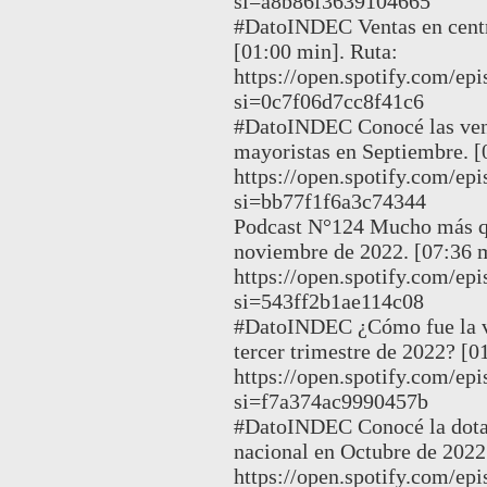
si=a8b86f3639104665
#DatoINDEC Ventas en centr
[01:00 min]. Ruta:
https://open.spotify.com
si=0c7f06d7cc8f41c6
#DatoINDEC Conocé las vent
mayoristas en Septiembre. [
https://open.spotify.com/
si=bb77f1f6a3c74344
Podcast N°124 Mucho más qu
noviembre de 2022. [07:36 m
https://open.spotify.com
si=543ff2b1ae114c08
#DatoINDEC ¿Cómo fue la ve
tercer trimestre de 2022? [0
https://open.spotify.com
si=f7a374ac9990457b
#DatoINDEC Conocé la dotaci
nacional en Octubre de 2022
https://open.spotify.com