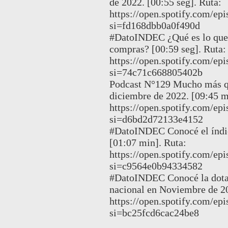
de 2022. [00:55 seg]. Ruta:
https://open.spotify.com/
si=fd168dbb0a0f490d
#DatoINDEC ¿Qué es lo que
compras? [00:59 seg]. Ruta:
https://open.spotify.co
si=74c71c668805402b
Podcast N°129 Mucho más qu
diciembre de 2022. [09:45 m
https://open.spotify.com
si=d6bd2d72133e4152
#DatoINDEC Conocé el índice
[01:07 min]. Ruta:
https://open.spotify.com/
si=c9564e0b94334582
#DatoINDEC Conocé la dotac
nacional en Noviembre de 20
https://open.spotify.com/
si=bc25fcd6cac24be8