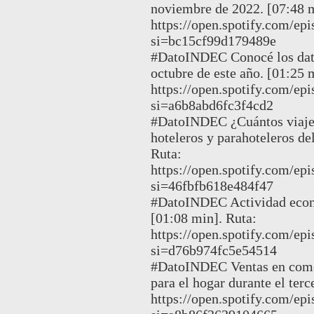
noviembre de 2022. [07:48 m
https://open.spotify.com
si=bc15cf99d179489e
#DatoINDEC Conocé los dato
octubre de este año. [01:25 
https://open.spotify.com
si=a6b8abd6fc3f4cd2
#DatoINDEC ¿Cuántos viajer
hoteleros y parahoteleros de
Ruta:
https://open.spotify.com
si=46fbfb618e484f47
#DatoINDEC Actividad econ
[01:08 min]. Ruta:
https://open.spotify.com/
si=d76b974fc5e54514
#DatoINDEC Ventas en comer
para el hogar durante el ter
https://open.spotify.com