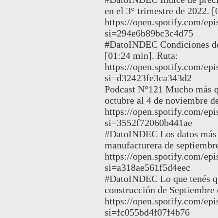
en el 3° trimestre de 2022. 
https://open.spotify.com
si=294e6b89bc3c4d75
#DatoINDEC Condiciones de 
[01:24 min]. Ruta:
https://open.spotify.com
si=d32423fe3ca343d2
Podcast N°121 Mucho más q
octubre al 4 de noviembre d
https://open.spotify.com/e
si=3552f72060b441ae
#DatoINDEC Los datos más r
manufacturera de septiembre
https://open.spotify.com
si=a318ae561f5d4eec
#DatoINDEC Lo que tenés que
construcción de Septiembre 
https://open.spotify.com
si=fc055bd4f07f4b76