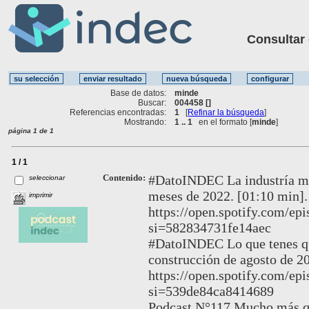
Consultar ot
Base de datos:
minde
Buscar:
004458 []
Referencias encontradas:
1
[
Refinar la búsqueda
]
Mostrando:
1 .. 1
en el formato [
minde
]
página 1 de 1
1 / 1
Contenido:
#DatoINDEC La industría man
seleccionar
meses de 2022. [01:10 min].
imprimir
https://open.spotify.com/
si=582834731fe14aec
#DatoINDEC Lo que tenes que
construcción de agosto de 20
https://open.spotify.com/
si=539de84ca8414689
Podcast N°117 Mucho más qu