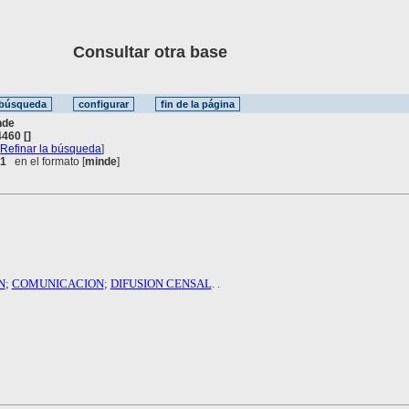
Consultar otra base
nde
460 []
[
Refinar la búsqueda
]
 1
en el formato [
minde
]
N
;
COMUNICACION
;
DIFUSION CENSAL
. .