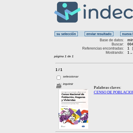
Base de datos:
mi
Buscar:
004
Referencias encontradas:
1
Mostrando:
1 ..
página 1 de 1
1 / 1
seleccionar
imprimir
Palabras claves
:
CENSO DE POBLACIO