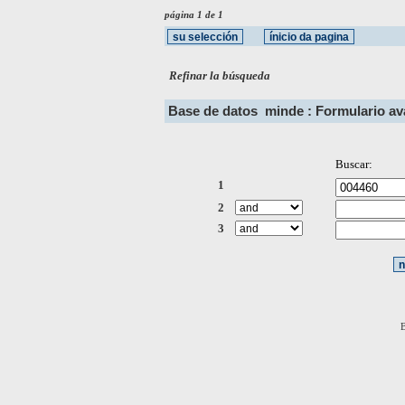
página 1 de 1
Refinar la búsqueda
Base de datos
minde : Formulario a
Buscar:
1
2
3