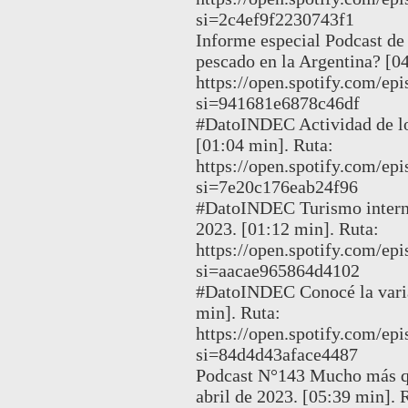
si=2c4ef9f2230743f1
Informe especial Podcast de
pescado en la Argentina? [0
https://open.spotify.com
si=941681e6878c46df
#DatoINDEC Actividad de los
[01:04 min]. Ruta:
https://open.spotify.com
si=7e20c176eab24f96
#DatoINDEC Turismo interna
2023. [01:12 min]. Ruta:
https://open.spotify.com
si=aacae965864d4102
#DatoINDEC Conocé la varia
min]. Ruta:
https://open.spotify.com
si=84d4d43aface4487
Podcast N°143 Mucho más qu
abril de 2023. [05:39 min]. 