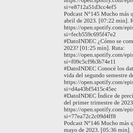
si=e8712a51d3cc4ef5
Podcast N°145 Mucho más qu
abril de 2023. [07:22 min]. 
https://open.spotify.com
si=fecb559c695f47e2
#DatoINDEC ¿Cómo se compo
2023? [01:25 min]. Ruta:
https://open.spotify.com/
si=f09c5cf9b3b74e11
#DatoINDEC Conocé los dato
vida del segundo semestre d
https://open.spotify.com
si=d4a43bf5415c45ec
#DatoINDEC Índice de precio
del primer trimestre de 2023
https://open.spotify.com/
si=77ea72c2c09d4ff8
Podcast N°146 Mucho más qu
mayo de 2023. [05:36 min]. 