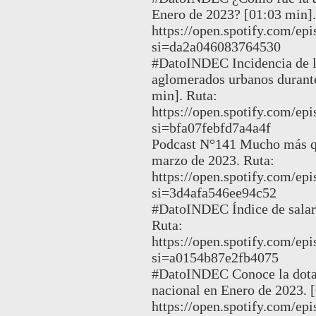
Enero de 2023? [01:03 min].
https://open.spotify.com/
si=da2a046083764530
#DatoINDEC Incidencia de la
aglomerados urbanos durante
min]. Ruta:
https://open.spotify.com
si=bfa07febfd7a4a4f
Podcast N°141 Mucho más qu
marzo de 2023. Ruta:
https://open.spotify.com/
si=3d4afa546ee94c52
#DatoINDEC Índice de salari
Ruta:
https://open.spotify.com/
si=a0154b87e2fb4075
#DatoINDEC Conoce la dotaci
nacional en Enero de 2023. [
https://open.spotify.com/