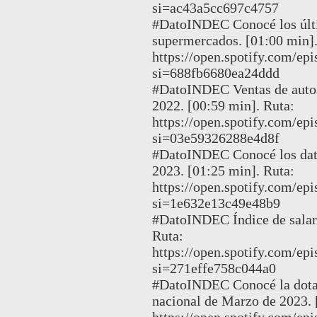
si=ac43a5cc697c4757
#DatoINDEC Conocé los últi
supermercados. [01:00 min].
https://open.spotify.com
si=688fb6680ea24ddd
#DatoINDEC Ventas de autos
2022. [00:59 min]. Ruta:
https://open.spotify.com/
si=03e59326288e4d8f
#DatoINDEC Conocé los dato
2023. [01:25 min]. Ruta:
https://open.spotify.com
si=1e632e13c49e48b9
#DatoINDEC Índice de salari
Ruta:
https://open.spotify.com/
si=271effe758c044a0
#DatoINDEC Conocé la dotac
nacional de Marzo de 2023. 
https://open.spotify.com