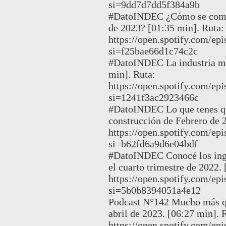
si=9dd7d7dd5f384a9b
#DatoINDEC ¿Cómo se compor
de 2023? [01:35 min]. Ruta:
https://open.spotify.com/
si=f25bae66d1c74c2c
#DatoINDEC La industria ma
min]. Ruta:
https://open.spotify.com
si=1241f3ac2923466c
#DatoINDEC Lo que tenes que
construcción de Febrero de 2
https://open.spotify.com/
si=b62fd6a9d6e04bdf
#DatoINDEC Conocé los ingr
el cuarto trimestre de 2022.
https://open.spotify.com/
si=5b0b8394051a4e12
Podcast N°142 Mucho más qu
abril de 2023. [06:27 min]. 
https://open.spotify.co