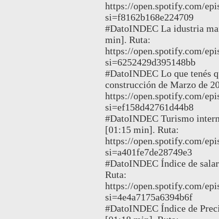
https://open.spotify.com/
si=f8162b168e224709
#DatoINDEC La idustria man
min]. Ruta:
https://open.spotify.com
si=6252429d395148bb
#DatoINDEC Lo que tenés que
construcción de Marzo de 20
https://open.spotify.com
si=ef158d42761d44b8
#DatoINDEC Turismo interna
[01:15 min]. Ruta:
https://open.spotify.com
si=a401fe7de28749e3
#DatoINDEC Índice de salari
Ruta:
https://open.spotify.com/
si=4e4a7175a6394b6f
#DatoINDEC Índice de Preci