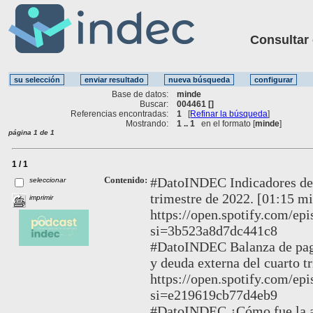
Consultar ot
Base de datos:
minde
Buscar:
004461 []
Referencias encontradas:
1
[
Refinar la búsqueda
]
Mostrando:
1 .. 1
en el formato [
minde
]
página 1 de 1
1 / 1
Contenido:
#DatoINDEC Indicadores del 
seleccionar
trimestre de 2022. [01:15 mi
imprimir
https://open.spotify.com/
si=3b523a8d7dc441c8
#DatoINDEC Balanza de pagos
y deuda externa del cuarto t
https://open.spotify.com/
si=e219619cb77d4eb9
#DatoINDEC ¿Cómo fue la ac