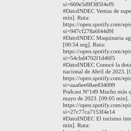
si=669e5d9f385f4ef9
#DatoINDEC Ventas de supe
min]. Ruta:
https://open.spotify.com/e
si=947cf278a6f44d9f
#DatoINDEC Maquinaria agríc
[00:54 seg]. Ruta:
https://open.spotify.com/
si=54cbd4702f1d46f5
#DatoINDEC Conocé la dotac
nacional de Abril de 2023. [
https://open.spotify.com
si=aaa6ee68ae834099
Podcast N°149 Mucho más qu
mayo de 2023. [09:05 min]. 
https://open.spotify.com/
si=27c77ca7153f4e14
#DatoINDEC El turismo inter
min]. Ruta: