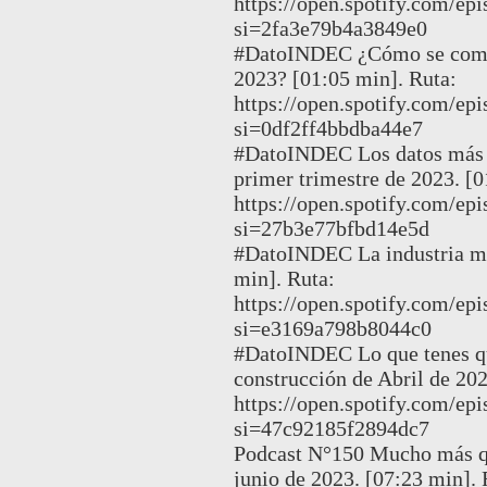
https://open.spotify.com/
si=2fa3e79b4a3849e0
#DatoINDEC ¿Cómo se compor
2023? [01:05 min]. Ruta:
https://open.spotify.com/
si=0df2ff4bbdba44e7
#DatoINDEC Los datos más re
primer trimestre de 2023. [0
https://open.spotify.co
si=27b3e77bfbd14e5d
#DatoINDEC La industria ma
min]. Ruta:
https://open.spotify.com
si=e3169a798b8044c0
#DatoINDEC Lo que tenes que
construcción de Abril de 202
https://open.spotify.com
si=47c92185f2894dc7
Podcast N°150 Mucho más qu
junio de 2023. [07:23 min]. 