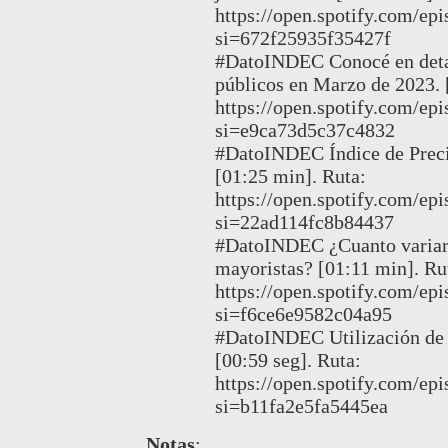
https://open.spotify.co
si=672f25935f35427f
#DatoINDEC Conocé en detall
públicos en Marzo de 2023. 
https://open.spotify.com
si=e9ca73d5c37c4832
#DatoINDEC Índice de Preci
[01:25 min]. Ruta:
https://open.spotify.com/e
si=22ad114fc8b84437
#DatoINDEC ¿Cuanto variaro
mayoristas? [01:11 min]. Ru
https://open.spotify.com
si=f6ce6e9582c04a95
#DatoINDEC Utilización de l
[00:59 seg]. Ruta:
https://open.spotify.com
si=b11fa2e5fa5445ea
Notas
: