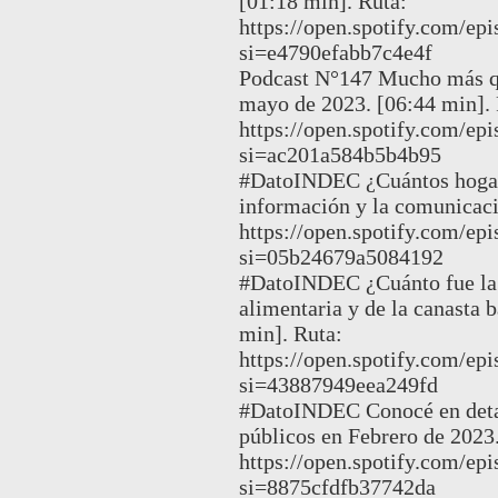
[01:18 min]. Ruta:
https://open.spotify.com
si=e4790efabb7c4e4f
Podcast N°147 Mucho más qu
mayo de 2023. [06:44 min]. 
https://open.spotify.com/e
si=ac201a584b5b4b95
#DatoINDEC ¿Cuántos hogares
información y la comunicaci
https://open.spotify.com/
si=05b24679a5084192
#DatoINDEC ¿Cuánto fue la v
alimentaria y de la canasta b
min]. Ruta:
https://open.spotify.com
si=43887949eea249fd
#DatoINDEC Conocé en detall
públicos en Febrero de 2023.
https://open.spotify.com
si=8875cfdfb37742da