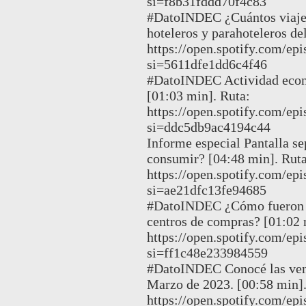
si=f8b31fddd70f4c83
#DatoINDEC ¿Cuántos viajer
hoteleros y parahoteleros de
https://open.spotify.com/
si=5611dfe1dd6c4f46
#DatoINDEC Actividad econ
[01:03 min]. Ruta:
https://open.spotify.com
si=ddc5db9ac4194c44
Informe especial Pantalla s
consumir? [04:48 min]. Ruta
https://open.spotify.com
si=ae21dfc13fe94685
#DatoINDEC ¿Cómo fueron la
centros de compras? [01:02 
https://open.spotify.com/
si=ff1c48e233984559
#DatoINDEC Conocé las vent
Marzo de 2023. [00:58 min].
https://open.spotify.com/e