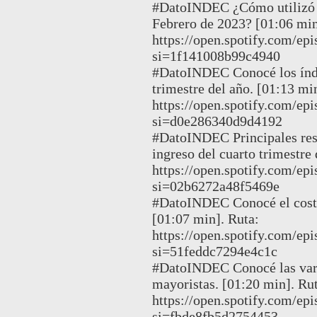
#DatoINDEC ¿Cómo utilizó la
Febrero de 2023? [01:06 min
https://open.spotify.com/
si=1f141008b99c4940
#DatoINDEC Conocé los índi
trimestre del año. [01:13 mi
https://open.spotify.com/e
si=d0e286340d9d4192
#DatoINDEC Principales resu
ingreso del cuarto trimestre
https://open.spotify.com/
si=02b6272a48f5469e
#DatoINDEC Conocé el costo
[01:07 min]. Ruta:
https://open.spotify.com/e
si=51feddc7294e4c1c
#DatoINDEC Conocé las vari
mayoristas. [01:20 min]. Rut
https://open.spotify.com
si=fbde8fb5d2754453