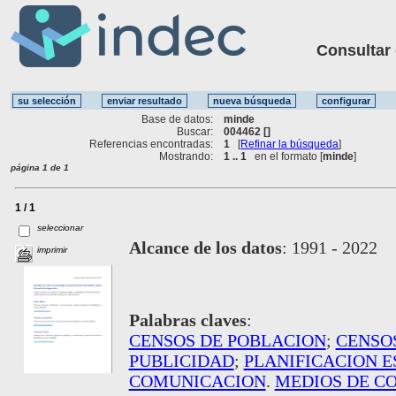
Consultar ot
Base de datos:
minde
Buscar:
004462 []
Referencias encontradas:
1
[
Refinar la búsqueda
]
Mostrando:
1 .. 1
en el formato [
minde
]
página 1 de 1
1 / 1
seleccionar
Alcance de los datos
:
1991 - 2022
imprimir
Palabras claves
:
CENSOS DE POBLACION
;
CENSO
PUBLICIDAD
;
PLANIFICACION 
COMUNICACION
.
MEDIOS DE C